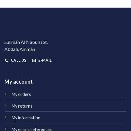
Suliman Al Nabulsi St.
Abdali, Amman
CALL US
E-MAIL
My account
My orders
My returns
My information
My email preferences