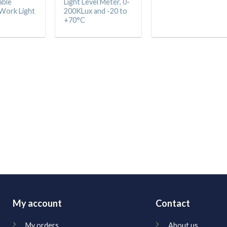
able
Light Level Meter, 0-
Work Light
200KLux and -20 to
+70°C
My account
Contact
My orders
About us