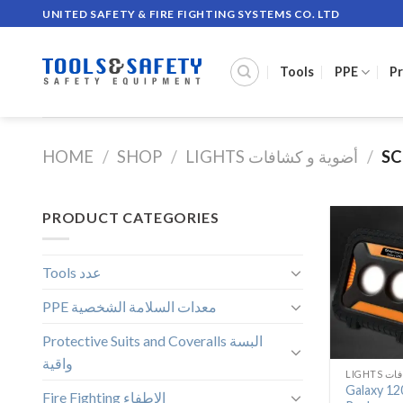
Skip
UNITED SAFETY & FIRE FIGHTING SYSTEMS CO. LTD
to
content
Tools
PPE
Pr
HOME
/
SHOP
/
LIGHTS أضوية و كشافات
/
PRODUCT CATEGORIES
Tools عدد
PPE معدات السلامة الشخصية
Protective Suits and Coveralls البسة
واقية
LIGHT
Galaxy 12
Fire Fighting الإطفاء